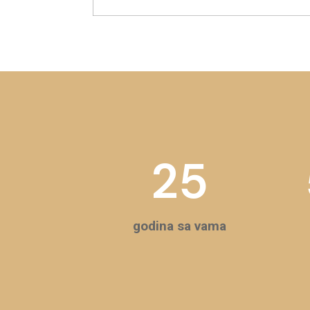
25
godina sa vama