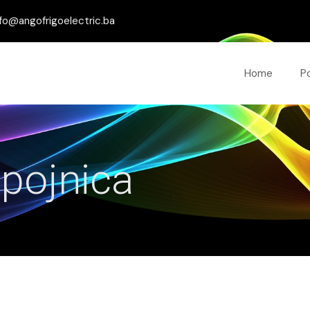
fo@angofrigoelectric.ba
Home
P
spojnica