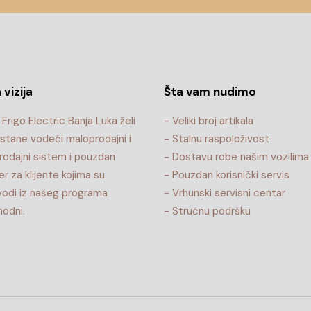
 vizija
Šta vam nudimo
Frigo Electric Banja Luka želi
- Veliki broj artikala
stane vodeći maloprodajni i
- Stalnu raspoloživost
rodajni sistem i pouzdan
- Dostavu robe našim vozilima
er za klijente kojima su
- Pouzdan korisnički servis
vodi iz našeg programa
- Vrhunski servisni centar
odni.
- Stručnu podršku