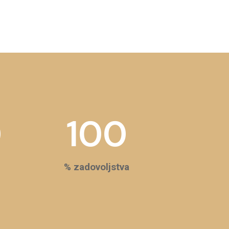
0
100
% zadovoljstva