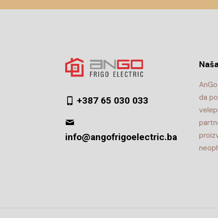
Naša
AnGo 
da po
+387 65 030 033
velep
partn
proiz
info@angofrigoelectric.ba
neoph