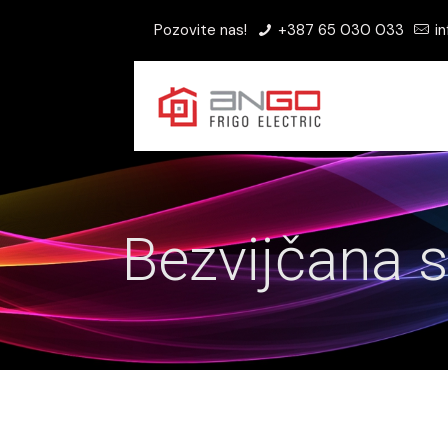
Pozovite nas!
+387 65 030 033
in
Bezvijčana 