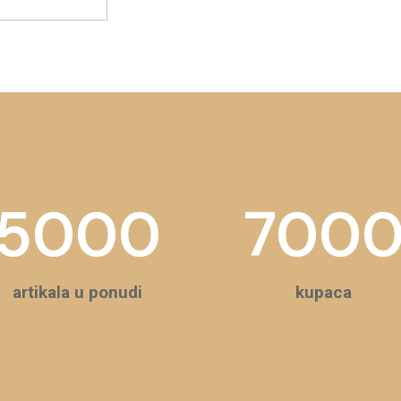
5000
700
artikala u ponudi
kupaca