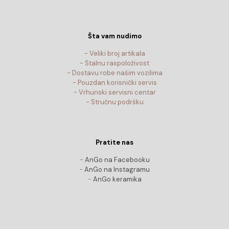
Šta vam nudimo
- Veliki broj artikala
- Stalnu raspoloživost
- Dostavu robe našim vozilima
- Pouzdan korisnički servis
- Vrhunski servisni centar
- Stručnu podršku
Pratite nas
-
AnGo na Facebooku
-
AnGo na Instagramu
-
AnGo keramika