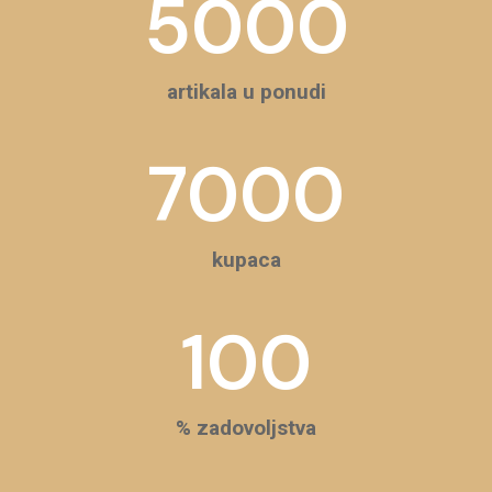
5000
artikala u ponudi
7000
kupaca
100
% zadovoljstva