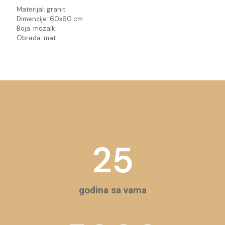
Materijal: granit
Dimenzije: 60x60 cm
Boja: mozaik
Obrada: mat
25
godina sa vama