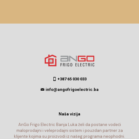
+387 65 030 033
info@angofrigoelectric.ba
Naša vizija
AnGo Frigo Electric Banja Luka želi da postane vodeći
maloprodajni i veleprodajni sistem i pouzdan partner za
klijente kojima su proizvodi iz našeg programa neophodni.