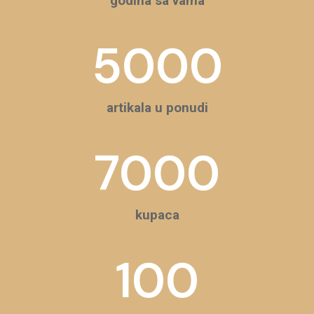
godina sa vama
5000
artikala u ponudi
7000
kupaca
100