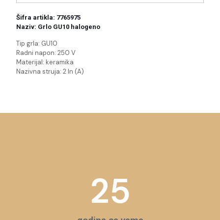
Šifra artikla: 7765975
Naziv: Grlo GU10 halogeno
Tip grla:
GU10
Radni napon:
250 V
Materijal:
keramika
Nazivna struja:
2 In (A)
25