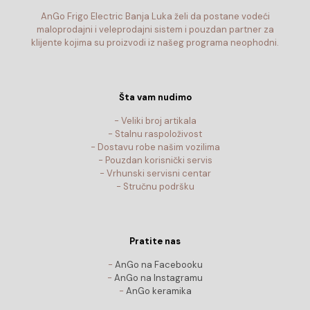
AnGo Frigo Electric Banja Luka želi da postane vodeći
maloprodajni i veleprodajni sistem i pouzdan partner za
klijente kojima su proizvodi iz našeg programa neophodni.
Šta vam nudimo
- Veliki broj artikala
- Stalnu raspoloživost
- Dostavu robe našim vozilima
- Pouzdan korisnički servis
- Vrhunski servisni centar
- Stručnu podršku
Pratite nas
-
AnGo na Facebooku
-
AnGo na Instagramu
-
AnGo keramika