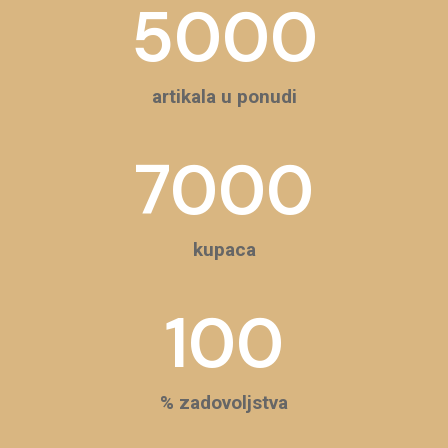
5000
artikala u ponudi
7000
kupaca
100
% zadovoljstva