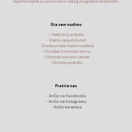
klijente kojima su proizvodi iz našeg programa neophodni.
Šta vam nudimo
- Veliki broj artikala
- Stalnu raspoloživost
- Dostavu robe našim vozilima
- Pouzdan korisnički servis
- Vrhunski servisni centar
- Stručnu podršku
Pratite nas
-
AnGo na Facebooku
-
AnGo na Instagramu
-
AnGo keramika