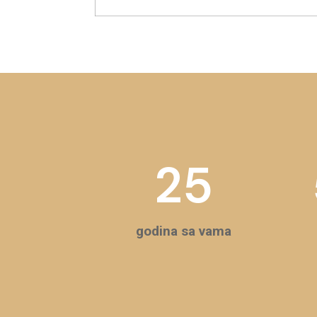
25
godina sa vama