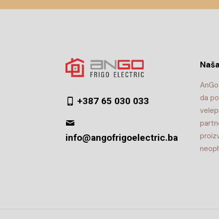
Naša
AnGo 
da po
+387 65 030 033
velep
partn
proiz
info@angofrigoelectric.ba
neoph