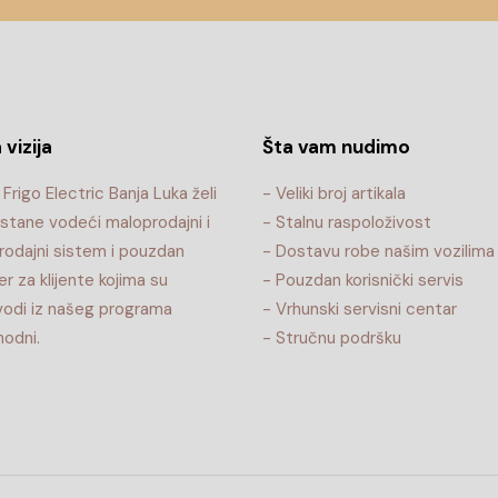
 vizija
Šta vam nudimo
Frigo Electric Banja Luka želi
- Veliki broj artikala
stane vodeći maloprodajni i
- Stalnu raspoloživost
rodajni sistem i pouzdan
- Dostavu robe našim vozilima
er za klijente kojima su
- Pouzdan korisnički servis
vodi iz našeg programa
- Vrhunski servisni centar
odni.
- Stručnu podršku