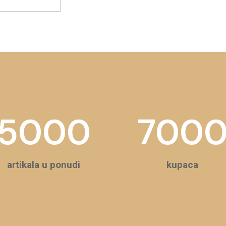
5000
700
artikala u ponudi
kupaca