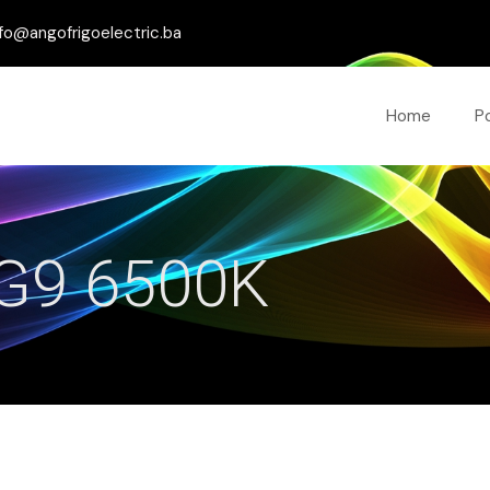
fo@angofrigoelectric.ba
Home
P
a G9 6500K