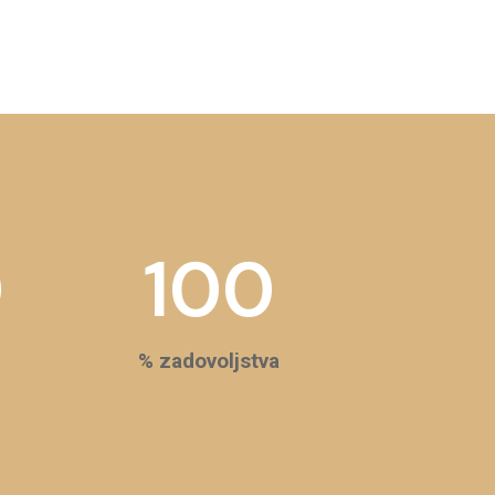
0
100
% zadovoljstva