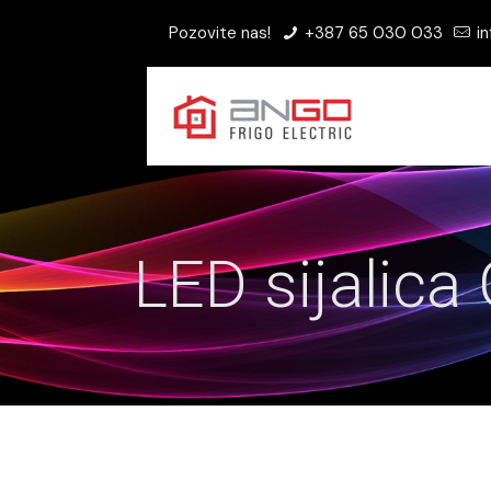
Pozovite nas!
+387 65 030 033
in
LED sijalic