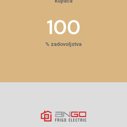
kupaca
100
% zadovoljstva