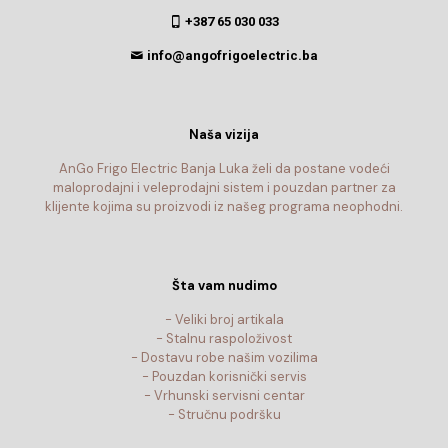
+387 65 030 033
info@angofrigoelectric.ba
Naša vizija
AnGo Frigo Electric Banja Luka želi da postane vodeći
maloprodajni i veleprodajni sistem i pouzdan partner za
klijente kojima su proizvodi iz našeg programa neophodni.
Šta vam nudimo
- Veliki broj artikala
- Stalnu raspoloživost
- Dostavu robe našim vozilima
- Pouzdan korisnički servis
- Vrhunski servisni centar
- Stručnu podršku