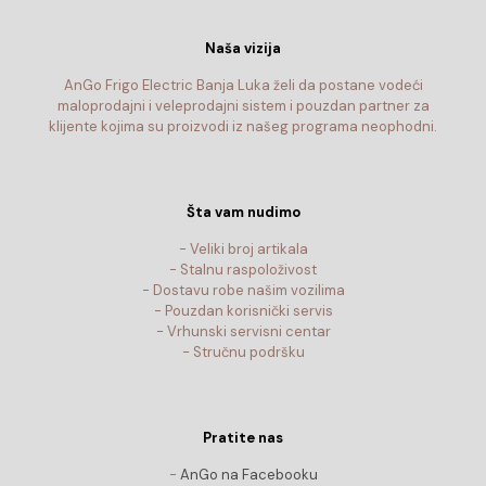
Naša vizija
AnGo Frigo Electric Banja Luka želi da postane vodeći
maloprodajni i veleprodajni sistem i pouzdan partner za
klijente kojima su proizvodi iz našeg programa neophodni.
Šta vam nudimo
- Veliki broj artikala
- Stalnu raspoloživost
- Dostavu robe našim vozilima
- Pouzdan korisnički servis
- Vrhunski servisni centar
- Stručnu podršku
Pratite nas
-
AnGo na Facebooku