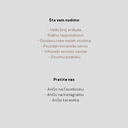
Šta vam nudimo
- Veliki broj artikala
- Stalnu raspoloživost
- Dostavu robe našim vozilima
- Pouzdan korisnički servis
- Vrhunski servisni centar
- Stručnu podršku
Pratite nas
-
AnGo na Facebooku
-
AnGo na Instagramu
-
AnGo keramika