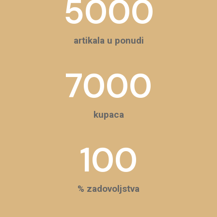
5000
artikala u ponudi
7000
kupaca
100
% zadovoljstva