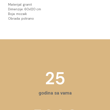
Materijal: granit
Dimenzije: 60x120 cm
Boja: mozaik
Obrada: polirano
25
godina sa vama