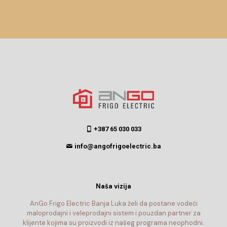
+387 65 030 033
info@angofrigoelectric.ba
Naša vizija
AnGo Frigo Electric Banja Luka želi da postane vodeći
maloprodajni i veleprodajni sistem i pouzdan partner za
klijente kojima su proizvodi iz našeg programa neophodni.