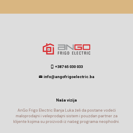
+387 65 030 033
info@angofrigoelectric.ba
Naša vizija
AnGo Frigo Electric Banja Luka želi da postane vodeći
maloprodajni i veleprodajni sistem i pouzdan partner za
klijente kojima su proizvodi iz našeg programa neophodni.