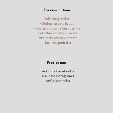
Šta vam nudimo
- Veliki broj artikala
- Stalnu raspoloživost
- Dostavu robe našim vozilima
- Pouzdan korisnički servis
- Vrhunski servisni centar
- Stručnu podršku
Pratite nas
-
AnGo na Facebooku
-
AnGo na Instagramu
-
AnGo keramika