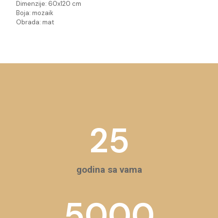
Dimenzije: 60x120 cm
Boja: mozaik
Obrada: mat
25
godina sa vama
5000