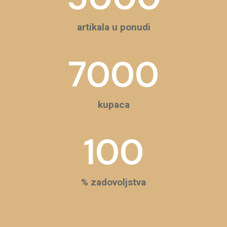
artikala u ponudi
7000
kupaca
100
% zadovoljstva