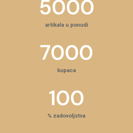
5000
artikala u ponudi
7000
kupaca
100
% zadovoljstva