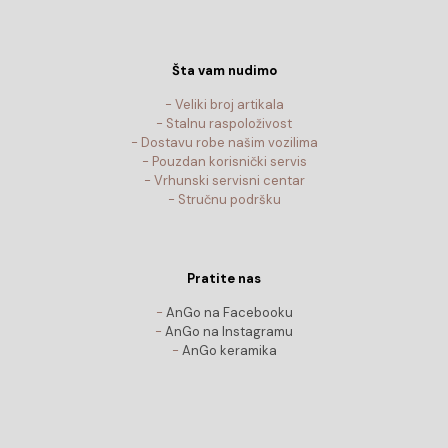
Šta vam nudimo
- Veliki broj artikala
- Stalnu raspoloživost
- Dostavu robe našim vozilima
- Pouzdan korisnički servis
- Vrhunski servisni centar
- Stručnu podršku
Pratite nas
-
AnGo na Facebooku
-
AnGo na Instagramu
-
AnGo keramika