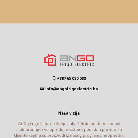
+387 65 030 033
info@angofrigoelectric.ba
Naša vizija
AnGo Frigo Electric Banja Luka želi da postane vodeći
maloprodajni i veleprodajni sistem i pouzdan partner za
klijente kojima su proizvodi iz našeg programa neophodni.