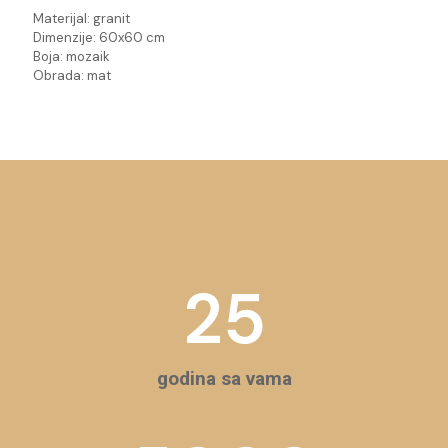
Materijal: granit
Dimenzije: 60x60 cm
Boja: mozaik
Obrada: mat
25
godina sa vama