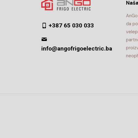
Naša
AnGo 
da po
+387 65 030 033
velep
partn
proiz
info@angofrigoelectric.ba
neoph