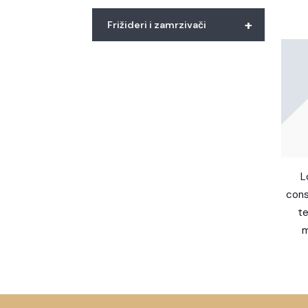
+
Frižideri i zamrzivači
L
cons
te
m