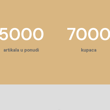
5000
700
artikala u ponudi
kupaca