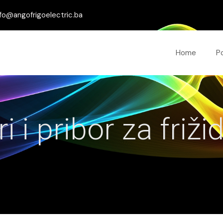
fo@angofrigoelectric.ba
Home
P
 i pribor za frižid