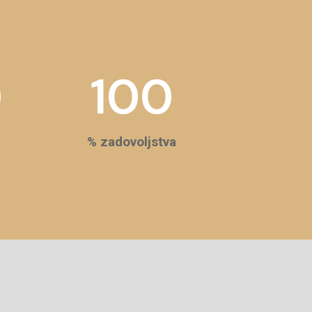
0
100
% zadovoljstva