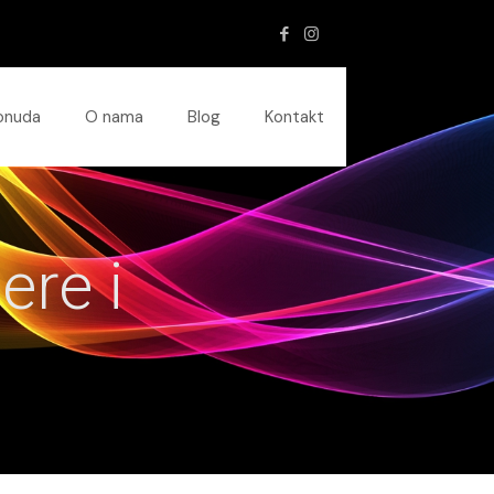
onuda
O nama
Blog
Kontakt
ere i