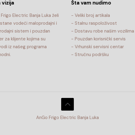
 vizija
Šta vam nudimo
Frigo Electric Banja Luka želi
- Veliki broj artikala
stane vodeći maloprodajni i
- Stalnu raspoloživost
rodajni sistem i pouzdan
- Dostavu robe našim vozilima
er za klijente kojima su
- Pouzdan korisnički servis
vodi iz našeg programa
- Vrhunski servisni centar
odni.
- Stručnu podršku
AnGo Frigo Electric Banja Luka