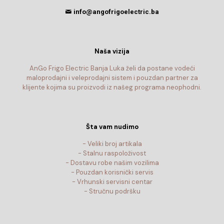
info@angofrigoelectric.ba
Naša vizija
AnGo Frigo Electric Banja Luka želi da postane vodeći
maloprodajni i veleprodajni sistem i pouzdan partner za
klijente kojima su proizvodi iz našeg programa neophodni.
Šta vam nudimo
- Veliki broj artikala
- Stalnu raspoloživost
- Dostavu robe našim vozilima
- Pouzdan korisnički servis
- Vrhunski servisni centar
- Stručnu podršku