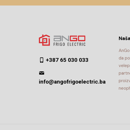
Naša
AnGo 
da po
+387 65 030 033
velep
partn
proiz
info@angofrigoelectric.ba
neoph