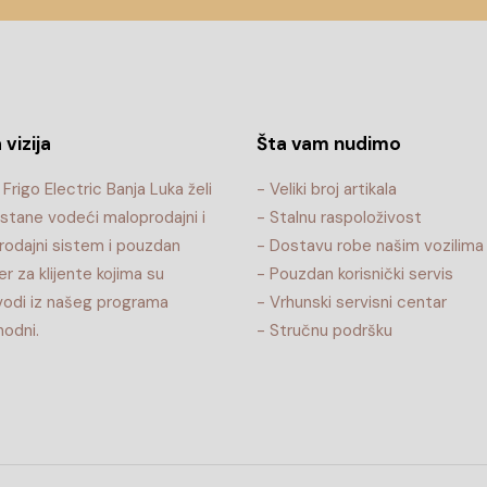
 vizija
Šta vam nudimo
Frigo Electric Banja Luka želi
- Veliki broj artikala
stane vodeći maloprodajni i
- Stalnu raspoloživost
rodajni sistem i pouzdan
- Dostavu robe našim vozilima
er za klijente kojima su
- Pouzdan korisnički servis
vodi iz našeg programa
- Vrhunski servisni centar
odni.
- Stručnu podršku