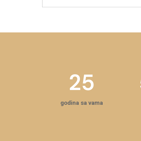
25
godina sa vama