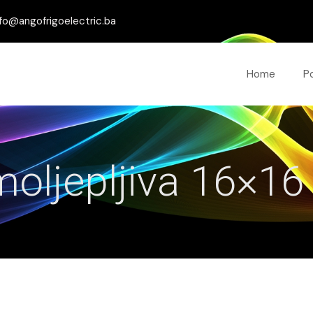
fo@angofrigoelectric.ba
Home
P
moljepljiva 16×1