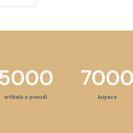
5000
700
artikala u ponudi
kupaca