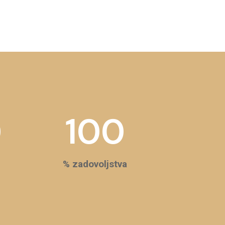
0
100
% zadovoljstva