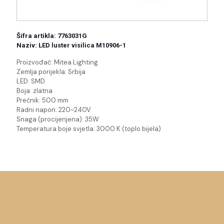
Šifra artikla: 7763031G
Naziv: LED luster visilica M10906-1
Proizvođač: Mitea Lighting
Zemlja porijekla: Srbija
LED:
SMD
Boja: zlatna
Prečnik: 500 mm
Radni napon:
220~240V
Snaga (procijenjena):
35W
Temperatura boje svjetla:
3000 K (toplo bijela)