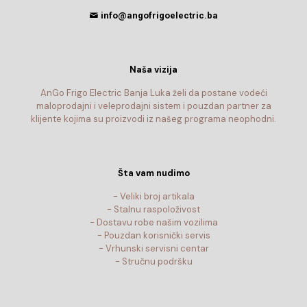
info@angofrigoelectric.ba
Naša vizija
AnGo Frigo Electric Banja Luka želi da postane vodeći
maloprodajni i veleprodajni sistem i pouzdan partner za
klijente kojima su proizvodi iz našeg programa neophodni.
Šta vam nudimo
- Veliki broj artikala
- Stalnu raspoloživost
- Dostavu robe našim vozilima
- Pouzdan korisnički servis
- Vrhunski servisni centar
- Stručnu podršku