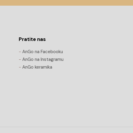
Pratite nas
-
AnGo na Facebooku
-
AnGo na Instagramu
-
AnGo keramika