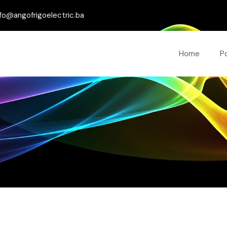
fo@angofrigoelectric.ba
Home
P