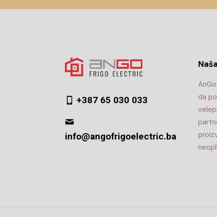
Naša
AnGo 
da po
+387 65 030 033
velep
partn
proiz
info@angofrigoelectric.ba
neoph