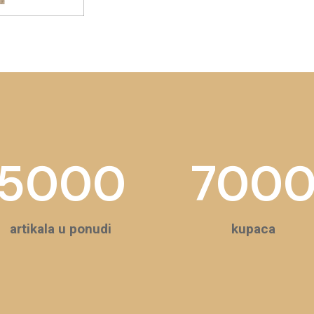
5000
700
artikala u ponudi
kupaca