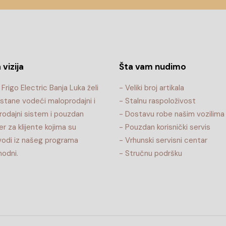
 vizija
Šta vam nudimo
Frigo Electric Banja Luka želi
- Veliki broj artikala
stane vodeći maloprodajni i
- Stalnu raspoloživost
rodajni sistem i pouzdan
- Dostavu robe našim vozilima
er za klijente kojima su
- Pouzdan korisnički servis
vodi iz našeg programa
- Vrhunski servisni centar
odni.
- Stručnu podršku