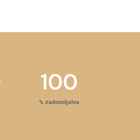
0
100
% zadovoljstva