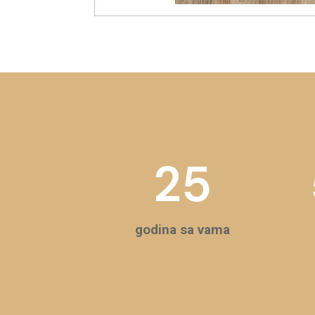
25
godina sa vama