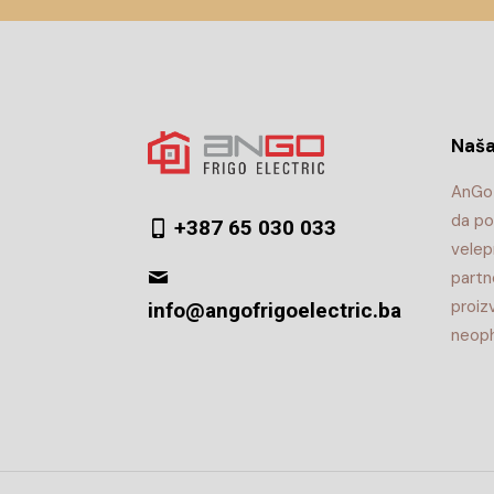
Naša
AnGo 
da po
+387 65 030 033
velep
partn
proiz
info@angofrigoelectric.ba
neoph