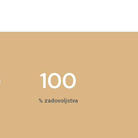
0
100
% zadovoljstva