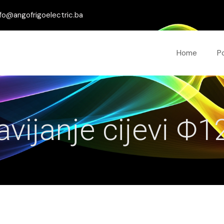
fo@angofrigoelectric.ba
Home
P
avijanje cijevi Φ