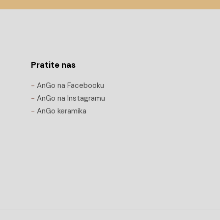
Pratite nas
-
AnGo na Facebooku
-
AnGo na Instagramu
-
AnGo keramika