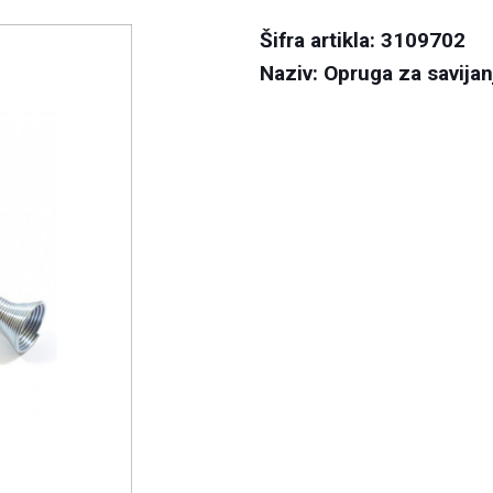
Šifra artikla: 3109702
Naziv: Opruga za savija