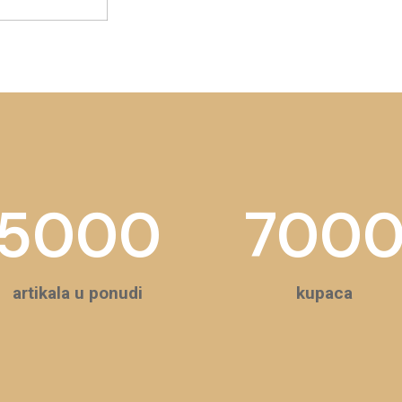
5000
700
artikala u ponudi
kupaca