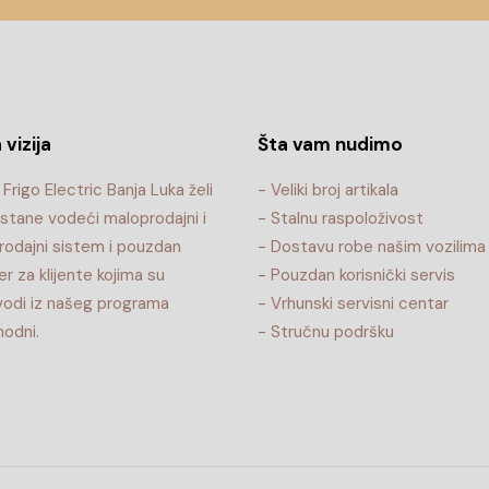
 vizija
Šta vam nudimo
Frigo Electric Banja Luka želi
- Veliki broj artikala
stane vodeći maloprodajni i
- Stalnu raspoloživost
rodajni sistem i pouzdan
- Dostavu robe našim vozilima
er za klijente kojima su
- Pouzdan korisnički servis
vodi iz našeg programa
- Vrhunski servisni centar
odni.
- Stručnu podršku