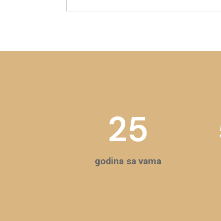
25
godina sa vama