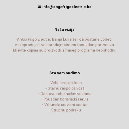
info@angofrigoelectric.ba
Naša vizija
AnGo Frigo Electric Banja Luka želi da postane vodeći
maloprodajni i veleprodajni sistem i pouzdan partner za
klijente kojima su proizvodi iz našeg programa neophodni.
Šta vam nudimo
- Veliki broj artikala
- Stalnu raspoloživost
- Dostavu robe našim vozilima
- Pouzdan korisnički servis
- Vrhunski servisni centar
- Stručnu podršku