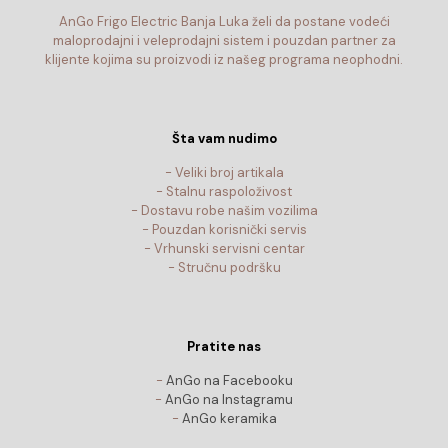
AnGo Frigo Electric Banja Luka želi da postane vodeći
maloprodajni i veleprodajni sistem i pouzdan partner za
klijente kojima su proizvodi iz našeg programa neophodni.
Šta vam nudimo
- Veliki broj artikala
- Stalnu raspoloživost
- Dostavu robe našim vozilima
- Pouzdan korisnički servis
- Vrhunski servisni centar
- Stručnu podršku
Pratite nas
-
AnGo na Facebooku
-
AnGo na Instagramu
-
AnGo keramika