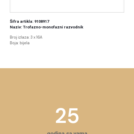
Šifra artikla: 9108917
Naziv: Trofazno-monofazni razvodnik
Broj izlaza: 3 x 16A
Boja: bijela
25
godina sa vama