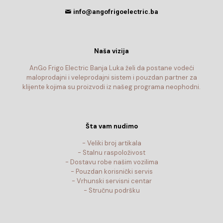
info@angofrigoelectric.ba
Naša vizija
AnGo Frigo Electric Banja Luka želi da postane vodeći
maloprodajni i veleprodajni sistem i pouzdan partner za
klijente kojima su proizvodi iz našeg programa neophodni.
Šta vam nudimo
- Veliki broj artikala
- Stalnu raspoloživost
- Dostavu robe našim vozilima
- Pouzdan korisnički servis
- Vrhunski servisni centar
- Stručnu podršku