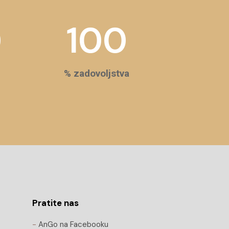
0
100
% zadovoljstva
Pratite nas
-
AnGo na Facebooku