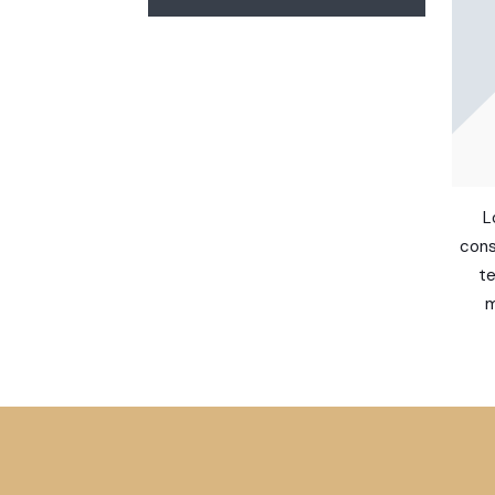
L
cons
te
m