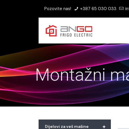
Pozovite nas!
+387 65 030 033
in
Montažni ma
+
Dijelovi za veš mašine