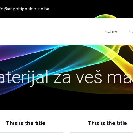
fo@angofrigoelectric.ba
Home
P
terijal za veš ma
This is the title
This is the title