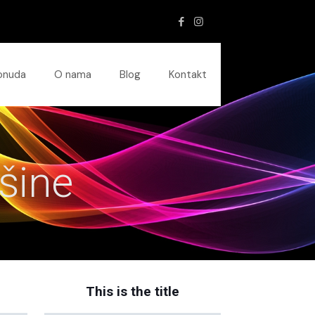
onuda
O nama
Blog
Kontakt
šine
This is the title