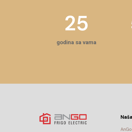
25
godina sa vama
Naša
AnGo 