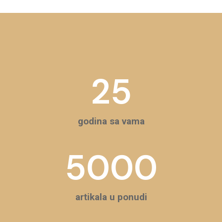
25
godina sa vama
5000
artikala u ponudi