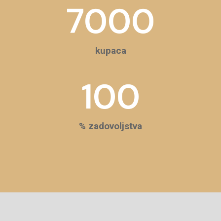
7000
kupaca
100
% zadovoljstva