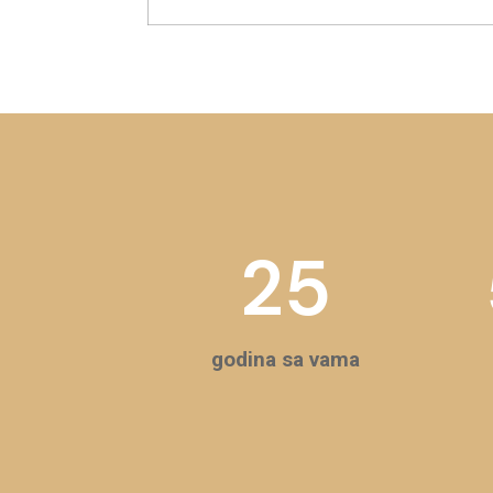
25
godina sa vama