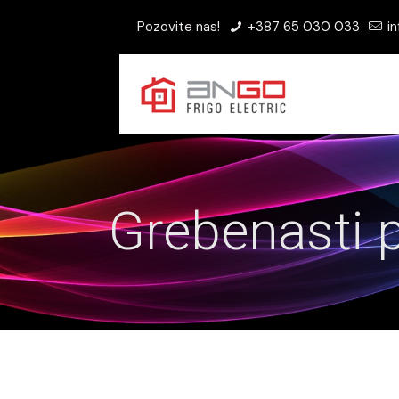
Pozovite nas!
+387 65 030 033
in
Grebenasti p