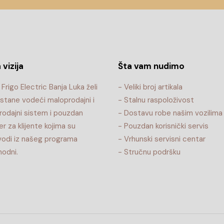
 vizija
Šta vam nudimo
Frigo Electric Banja Luka želi
- Veliki broj artikala
stane vodeći maloprodajni i
- Stalnu raspoloživost
rodajni sistem i pouzdan
- Dostavu robe našim vozilima
er za klijente kojima su
- Pouzdan korisnički servis
vodi iz našeg programa
- Vrhunski servisni centar
odni.
- Stručnu podršku