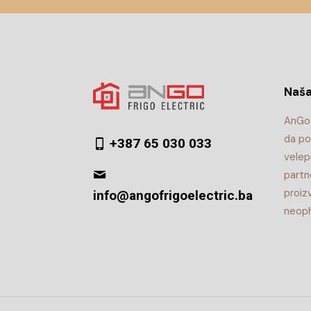
Naša
AnGo 
da po
+387 65 030 033
velep
partn
proiz
info@angofrigoelectric.ba
neoph