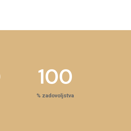
0
100
% zadovoljstva