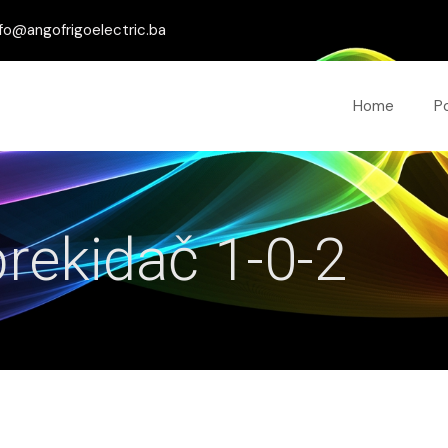
fo@angofrigoelectric.ba
Home
P
rekidač 1-0-2