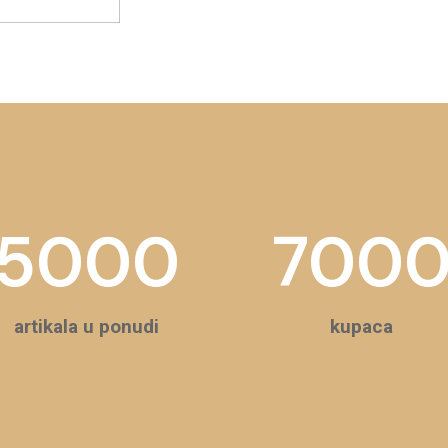
5000
700
artikala u ponudi
kupaca