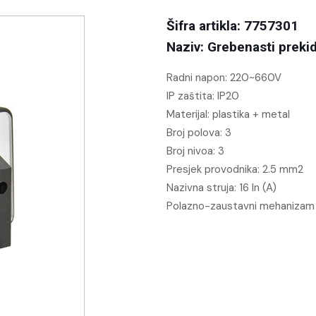
Šifra artikla: 7757301
Naziv: Grebenasti preki
Radni napon:
220~660V
IP zaštita:
IP20
Materijal:
plastika + metal
Broj polova:
3
Broj nivoa:
3
Presjek provodnika:
2.5 mm2
Nazivna struja:
16 In (A)
Polazno-zaustavni mehanizam -