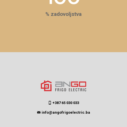
% zadovoljstva
+387 65 030 033
info@angofrigoelectric.ba