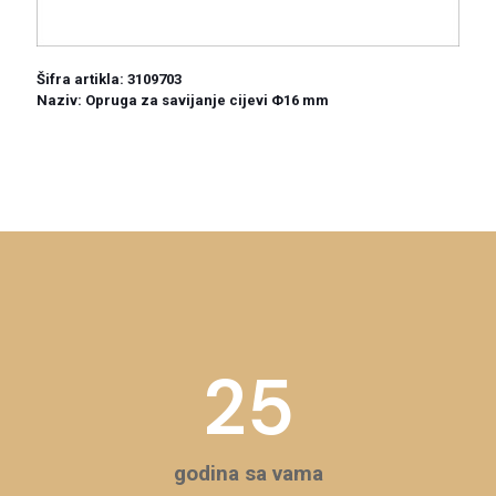
Šifra artikla: 3109703
Naziv: Opruga za savijanje cijevi Φ16 mm
25
godina sa vama