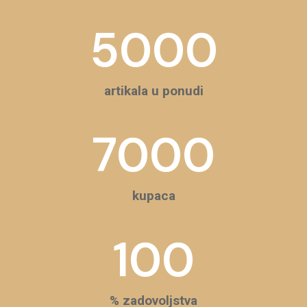
5000
artikala u ponudi
7000
kupaca
100
% zadovoljstva