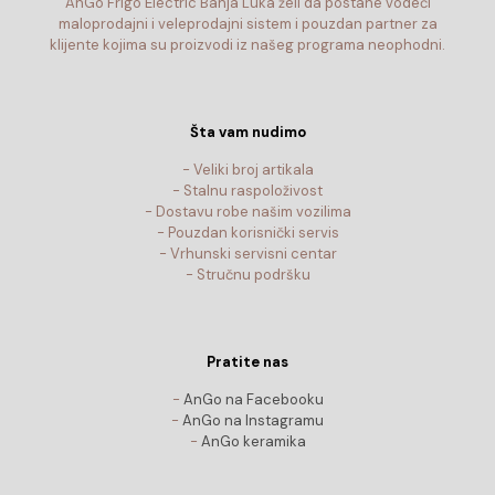
AnGo Frigo Electric Banja Luka želi da postane vodeći
maloprodajni i veleprodajni sistem i pouzdan partner za
klijente kojima su proizvodi iz našeg programa neophodni.
Šta vam nudimo
- Veliki broj artikala
- Stalnu raspoloživost
- Dostavu robe našim vozilima
- Pouzdan korisnički servis
- Vrhunski servisni centar
- Stručnu podršku
Pratite nas
-
AnGo na Facebooku
-
AnGo na Instagramu
-
AnGo keramika