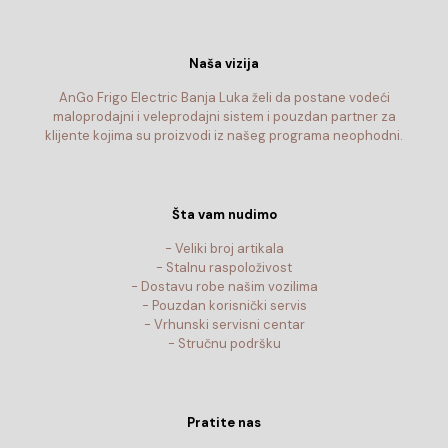
Naša vizija
AnGo Frigo Electric Banja Luka želi da postane vodeći
maloprodajni i veleprodajni sistem i pouzdan partner za
klijente kojima su proizvodi iz našeg programa neophodni.
Šta vam nudimo
- Veliki broj artikala
- Stalnu raspoloživost
- Dostavu robe našim vozilima
- Pouzdan korisnički servis
- Vrhunski servisni centar
- Stručnu podršku
Pratite nas