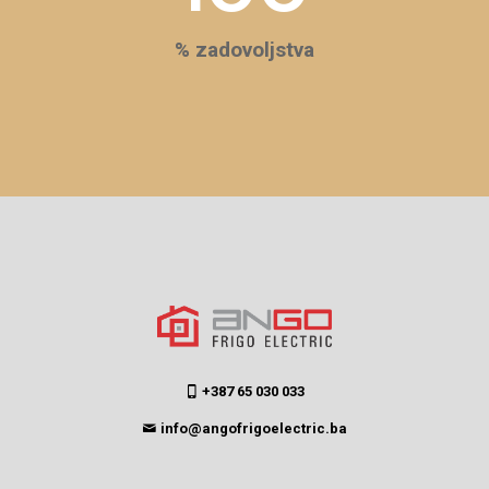
% zadovoljstva
+387 65 030 033
info@angofrigoelectric.ba