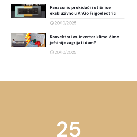
Panasonic prekidači i utičnice
ekskluzivno u AnGo Frigoelectric
20/10/2025
Konvektori vs. inverter klime: čime
jeftinije zagrijati dom?
20/10/2025
25