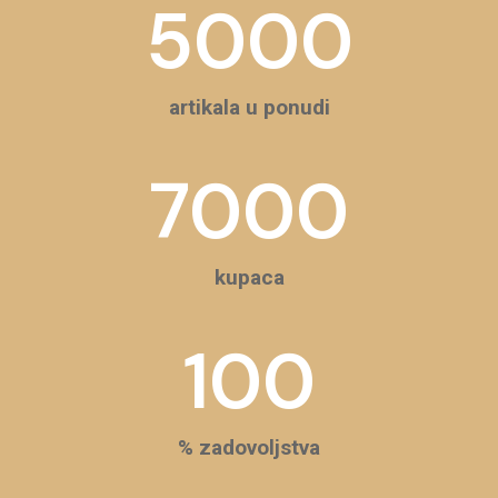
5000
artikala u ponudi
7000
kupaca
100
% zadovoljstva