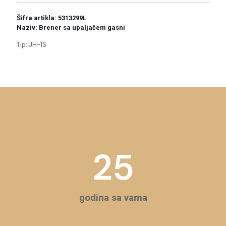
Šifra artikla: 5313299L
Naziv: Brener sa upaljačem gasni
Tip: JH-1S
25
godina sa vama