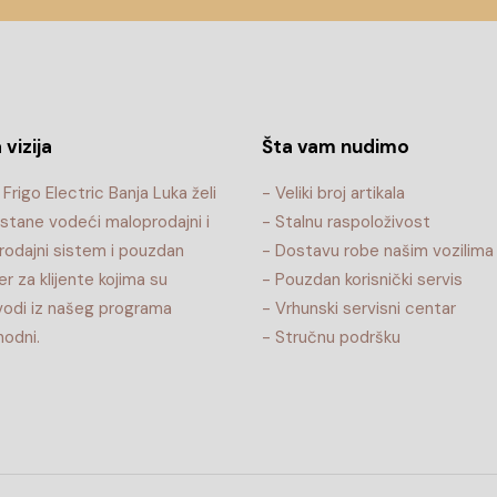
 vizija
Šta vam nudimo
Frigo Electric Banja Luka želi
- Veliki broj artikala
stane vodeći maloprodajni i
- Stalnu raspoloživost
rodajni sistem i pouzdan
- Dostavu robe našim vozilima
er za klijente kojima su
- Pouzdan korisnički servis
vodi iz našeg programa
- Vrhunski servisni centar
odni.
- Stručnu podršku