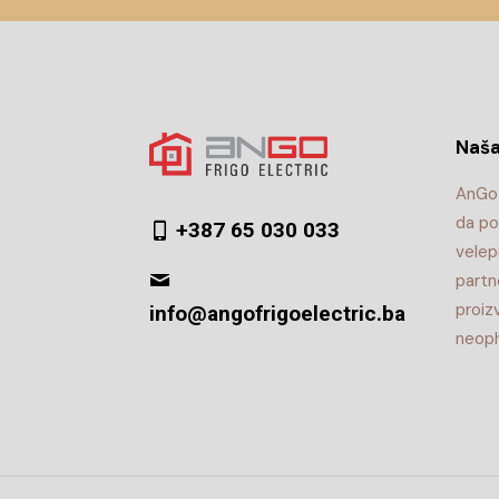
Naša
AnGo 
da po
+387 65 030 033
velep
partn
proiz
info@angofrigoelectric.ba
neoph