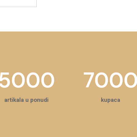
5000
700
artikala u ponudi
kupaca