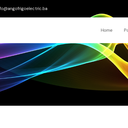
fo@angofrigoelectric.ba
Home
P