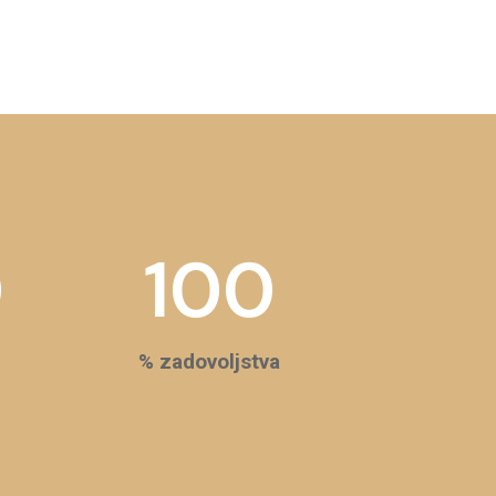
0
100
% zadovoljstva