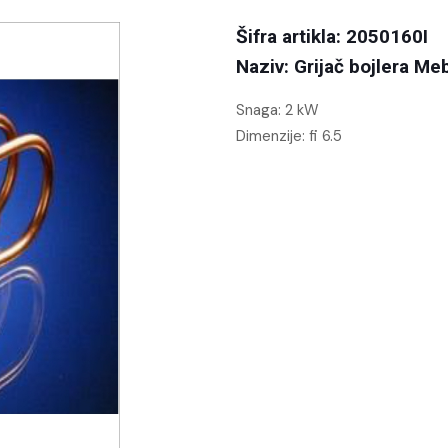
Šifra artikla: 2050160I
Naziv: Grijač bojlera M
Snaga: 2 kW
Dimenzije: fi 6.5