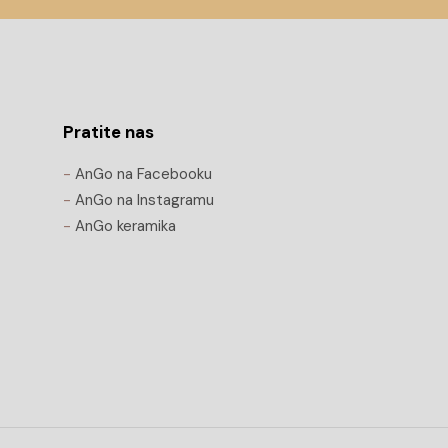
Pratite nas
-
AnGo na Facebooku
-
AnGo na Instagramu
-
AnGo keramika