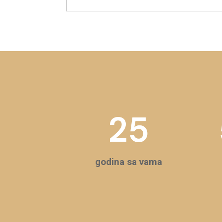
25
godina sa vama