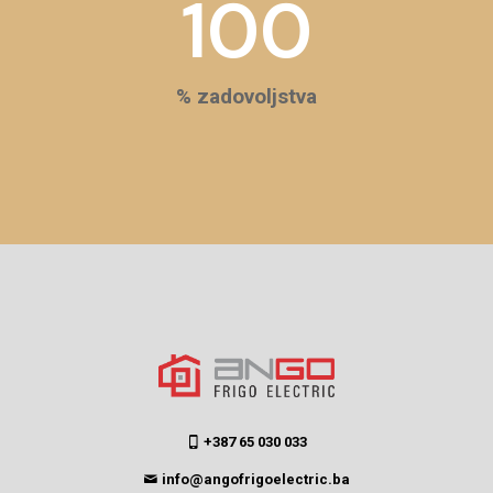
100
% zadovoljstva
+387 65 030 033
info@angofrigoelectric.ba